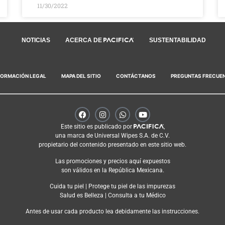
11/30/2022
NOTICIAS
ACERCA DE
SUSTENTABILIDAD
FORMACIÓN LEGAL
MAPA DEL SITIO
CONTÁCTANOS
PREGUNTAS FRECUE
Este sitio es publicado por
,
una marca de Universal Wipes S.A. de C.V.
propietario del contenido presentado en este sitio web.
Las promociones y precios aquí expuestos
son válidos en la República Mexicana.
Cuida tu piel | Protege tu piel de las impurezas
Salud es Belleza | Consulta a tu Médico
Antes de usar cada producto lea debidamente las instrucciones.