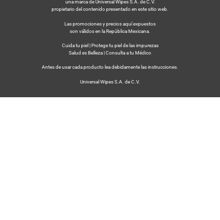
una marca de Universal Wipes S.A. de C.V.
propietario del contenido presentado en este sitio web.
Las promociones y precios aquí expuestos
son válidos en la República Mexicana.
Cuida tu piel | Protege tu piel de las impurezas
Salud es Belleza | Consulta a tu Médico
Antes de usar cada producto lea debidamente las instrucciones.
Universal Wipes S.A. de C.V.